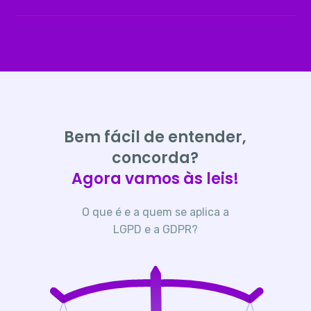
Bem fácil de entender,
concorda?
Agora vamos às leis!
O que é e a quem se aplica a
LGPD e a GDPR?