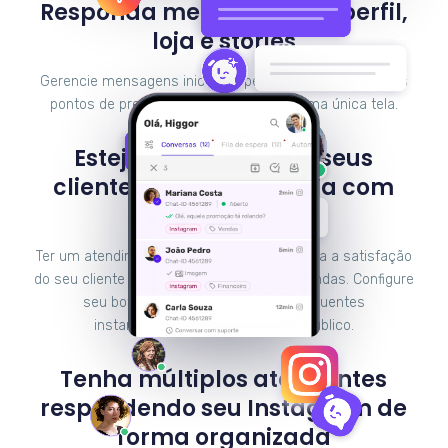
Responda mensagens do perfil,
loja e stories
Gerencie mensagens iniciadas pelos usuários em vários
pontos de presença no Instagram em uma única tela.
Esteja presente para seus
clientes 24 horas por dia com
chatbots
Ter um atendimento em tempo real aumenta a satisfação
do seu cliente e, consequentemente, as vendas. Configure
seu bot para responder dúvidas frequentes
instantaneamente e fidelize seu público.
Tenha múltiplos atendentes
respondendo seu Instagram de
forma organizada