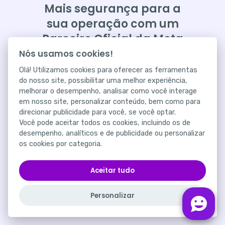
Mais segurança para a
sua operação com um
Parceiro Oficial da Meta
Nós usamos cookies!
A Huggy garante mais estabilidade,
Olá! Utilizamos cookies para oferecer as ferramentas
conformidade com as políticas da plataforma
do nosso site, possibilitar uma melhor experiência,
e suporte dedicado para que a sua operação
melhorar o desempenho, analisar como você interage
no WhatsApp funcione sem interrupções.
em nosso site, personalizar conteúdo, bem como para
direcionar publicidade para você, se você optar.
Você pode aceitar todos os cookies, incluindo os de
desempenho, analíticos e de publicidade ou personalizar
os cookies por categoria.
Aceitar tudo
Perguntas Frequentes -
Personalizar
FAQ