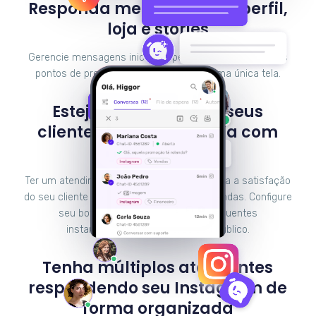
Responda mensagens do perfil,
loja e stories
Gerencie mensagens iniciadas pelos usuários em vários
pontos de presença no Instagram em uma única tela.
Esteja presente para seus
clientes 24 horas por dia com
chatbots
Ter um atendimento em tempo real aumenta a satisfação
do seu cliente e, consequentemente, as vendas. Configure
seu bot para responder dúvidas frequentes
instantaneamente e fidelize seu público.
Tenha múltiplos atendentes
respondendo seu Instagram de
forma organizada