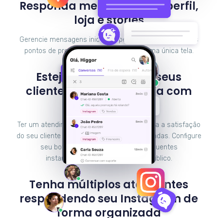
Responda mensagens do perfil,
loja e stories
Gerencie mensagens iniciadas pelos usuários em vários
pontos de presença no Instagram em uma única tela.
Esteja presente para seus
clientes 24 horas por dia com
chatbots
Ter um atendimento em tempo real aumenta a satisfação
do seu cliente e, consequentemente, as vendas. Configure
seu bot para responder dúvidas frequentes
instantaneamente e fidelize seu público.
Tenha múltiplos atendentes
respondendo seu Instagram de
forma organizada