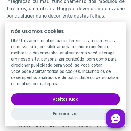
integração ou mau funcionamento dos módulos de
terceiros, ou atribuir à Huggy o dever de indenização
por qualquer dano decorrente destas falhas.
10. Propriedade Intelectual
Nós usamos cookies!
Olá! Utilizamos cookies para oferecer as ferramentas
I - licença de uso de software na modalidade de
do nosso site, possibilitar uma melhor experiência,
'Software as a Service' ('Software como Serviço), nos
melhorar o desempenho, analisar como você interage
termos dos itens '2' e '3' indicados acima;
em nosso site, personalizar conteúdo, bem como para
direcionar publicidade para você, se você optar.
II - suporte aos Serviços, excluída a resolução de
Você pode aceitar todos os cookies, incluindo os de
problemas oriundos do mau uso, quebra ou
desempenho, analíticos e de publicidade ou personalizar
os cookies por categoria.
funcionamento irregular do hardware de propriedade
do Cliente, em relação ao qual a Huggy não tem
qualquer responsabilidade.
Aceitar tudo
11. Disposições Gerais
Personalizar
11.1. Caso uma das partes deixe de exigir o