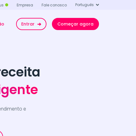
Português
us
Empresa
Fale conosco
ão
Entrar
Começar agora
eceita
igente
tendimento e