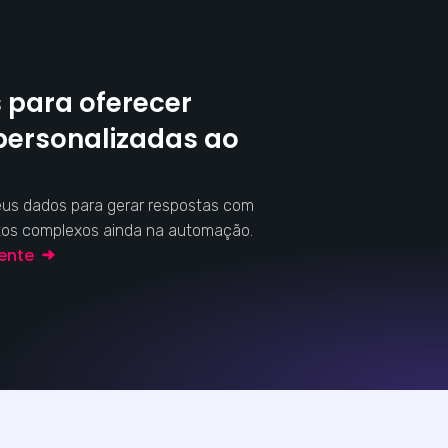
 para oferecer
personalizadas ao
eus dados para gerar respostas com
tos complexos ainda na automação.
gente