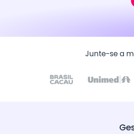
Junte-se a m
Ges