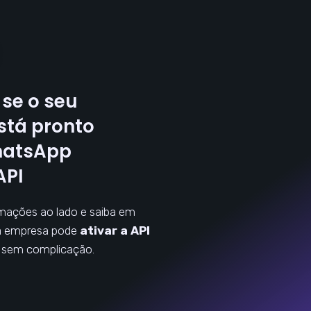
se o seu
stá pronto
hatsApp
API
mações ao lado e saiba em
a empresa pode
ativar a API
, sem complicação.