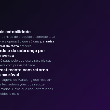
is estabilidade
os risco de bloqueio e controle total
bre a operação que só uma
parceira
cial da Meta
oferece
delo de cobrança por
nversa
ê paga pelo que usa e rastreia sua
eita com previsibilidade
vestimento com retorno
nsurável
nsagens de Marketing que reativam
entes, automações que reduzem
amados, Flows que convertem leads
didos e mais