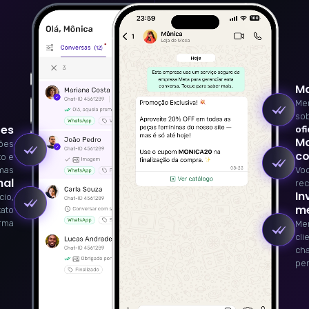
Ma
Men
so
tes
ofi
Mo
ões
co
to e
emas
Voc
nal
rec
In
cio,
me
tato
orma
Me
cli
ch
per