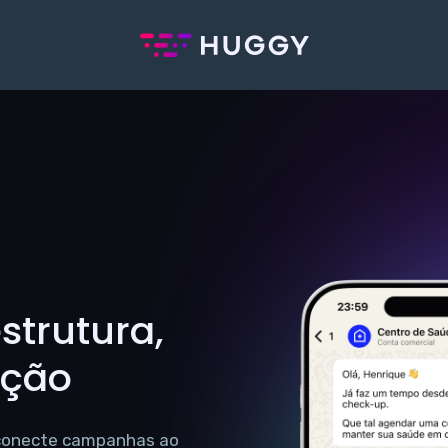
trutura,
ação
 conecte campanhas ao