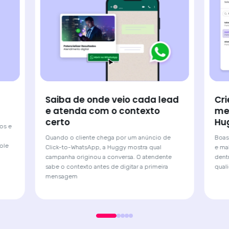
Crie e gerencie modelos de
Lig
ead
mensagens sem sair da
Wh
Huggy
Sua 
próp
Boas-vindas, confirmações, ofertas, cobranças
e
vend
e mais: criados, aprovados e disparados
dentro da plataforma com segurança e
e
qualidade