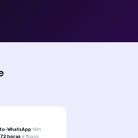
e
-to-WhatsApp
têm
72 horas
e fluxos