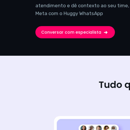
atendimento e dê contexto ao seu time, u
Meta com o Huggy WhatsApp
Conversar com especialista
Tudo q