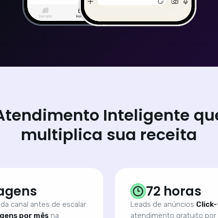
Atendimento Inteligente qu
multiplica sua receita
agens
72 horas
da canal antes de escalar:
Leads de anúncios
Click
gens por mês
na
atendimento gratuito por