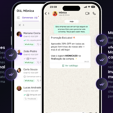
Ma
Men
so
tes
ofi
Mo
ões
co
to e
emas
Voc
nal
rec
In
cio,
me
tato
orma
Me
cli
ch
per