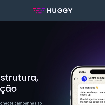
trutura,
ação
 conecte campanhas ao