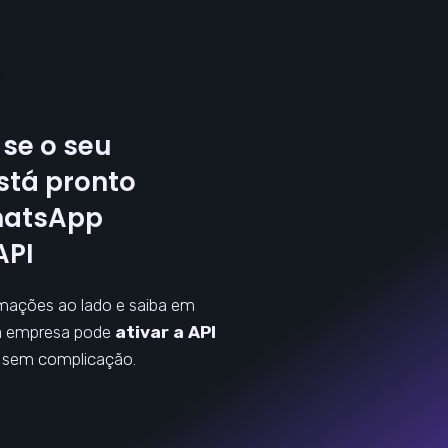
se o seu
stá pronto
hatsApp
API
mações ao lado e saiba em
a empresa pode
ativar a API
, sem complicação.