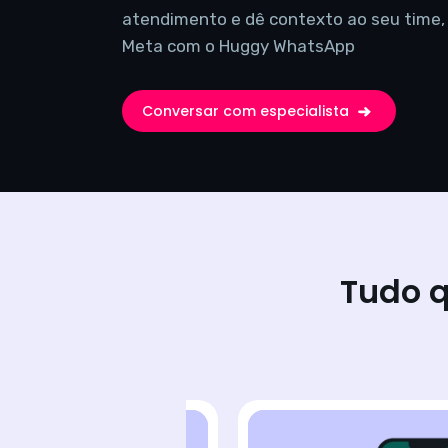
atendimento e dê contexto ao seu time, u
Meta com o Huggy WhatsApp
Conversar com especialista
Tudo q