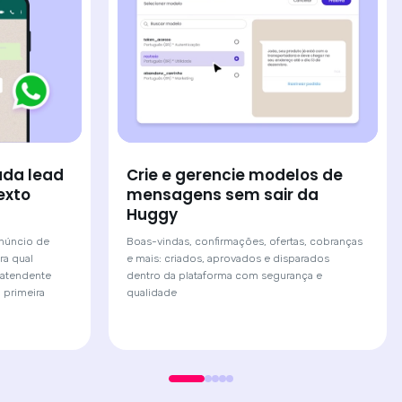
Crie e gerencie modelos de
Lig
ead
mensagens sem sair da
Wh
Huggy
Sua 
próp
Boas-vindas, confirmações, ofertas, cobranças
e
vend
e mais: criados, aprovados e disparados
dentro da plataforma com segurança e
e
qualidade