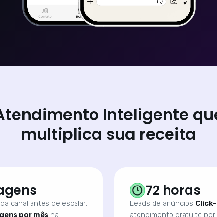
Atendimento Inteligente qu
multiplica sua receita
agens
72 horas
da canal antes de escalar:
Leads de anúncios
Click
gens por mês
na
atendimento gratuito por