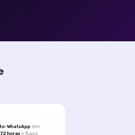
e
-to-WhatsApp
têm
72 horas
e fluxos