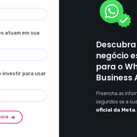
es atuam em sua
Descubra 
negócio e
para o W
investir para usar
Business 
Preencha as infor
segundos se a su
oficial da Meta
gora