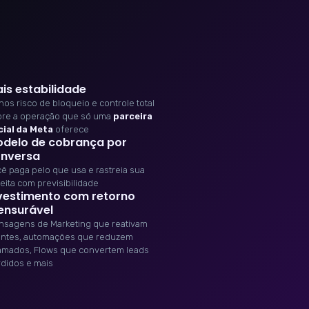
is estabilidade
os risco de bloqueio e controle total
bre a operação que só uma
parceira
cial da Meta
oferece
delo de cobrança por
nversa
ê paga pelo que usa e rastreia sua
eita com previsibilidade
vestimento com retorno
nsurável
nsagens de Marketing que reativam
entes, automações que reduzem
amados, Flows que convertem leads
didos e mais