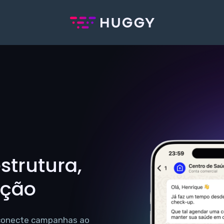
trutura,
ação
 conecte campanhas ao