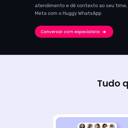
atendimento e dê contexto ao seu time, u
Meta com o Huggy WhatsApp
Conversar com especialista
Tudo q