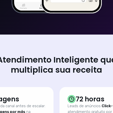
Atendimento Inteligente qu
multiplica sua receita
agens
72 horas
da canal antes de escalar:
Leads de anúncios
Click
gens por mês
na
atendimento gratuito por