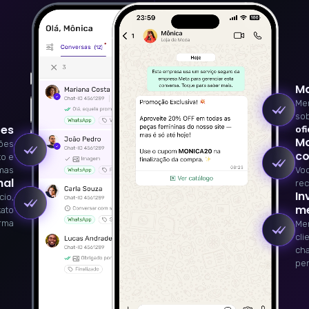
Ma
Men
so
tes
ofi
Mo
ões
co
to e
emas
Voc
nal
rec
In
cio,
me
tato
orma
Me
cli
ch
per