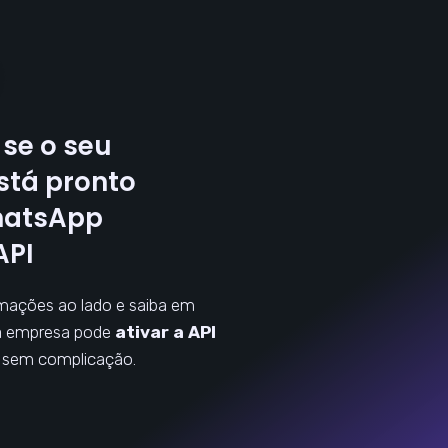
se o seu
stá pronto
hatsApp
API
mações ao lado e saiba em
a empresa pode
ativar a API
, sem complicação.