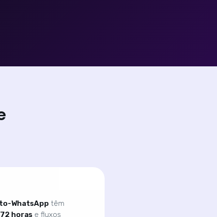
e
-to-WhatsApp
têm
72 horas
e fluxos