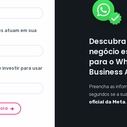
es atuam em sua
Descubra 
negócio e
para o W
investir para usar
Business 
Preencha as infor
segundos se a su
oficial da Meta
gora