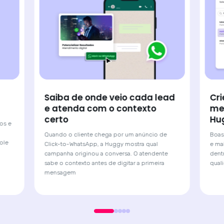
Crie e gerencie modelos de
Lig
ead
mensagens sem sair da
Wh
Huggy
Sua 
próp
Boas-vindas, confirmações, ofertas, cobranças
e
vend
e mais: criados, aprovados e disparados
dentro da plataforma com segurança e
e
qualidade