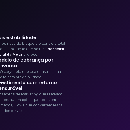
is estabilidade
os risco de bloqueio e controle total
bre a operação que só uma
parceira
cial da Meta
oferece
delo de cobrança por
nversa
ê paga pelo que usa e rastreia sua
eita com previsibilidade
vestimento com retorno
nsurável
nsagens de Marketing que reativam
entes, automações que reduzem
amados, Flows que convertem leads
didos e mais