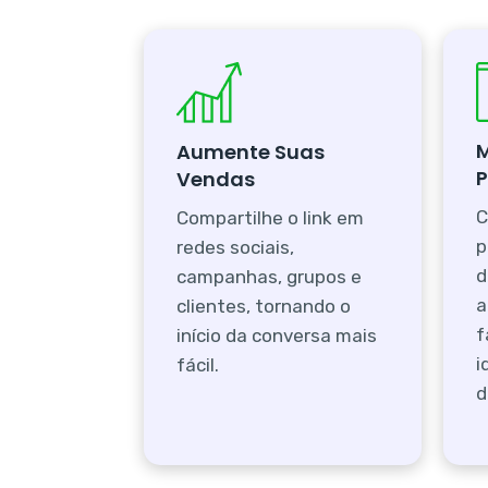
Aumente Suas
P
Vendas
C
Compartilhe o link em
p
redes sociais,
d
campanhas, grupos e
a
clientes, tornando o
f
início da conversa mais
i
fácil.
d