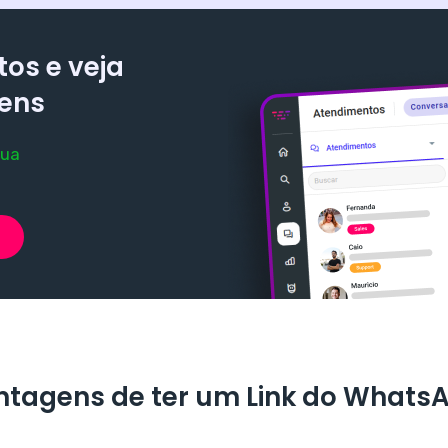
os e veja
gens
sua
tagens de ter um Link do Whats