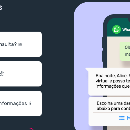
s
nsulta? 📅
📦
informações 📱