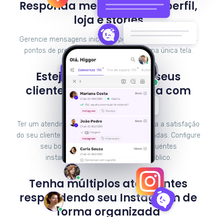
Responda mensagens do perfil,
loja e stories
Gerencie mensagens iniciadas pelos usuários em vários
pontos de presença no Instagram em uma única tela.
Esteja presente para seus
clientes 24 horas por dia com
chatbots
Ter um atendimento em tempo real aumenta a satisfação
do seu cliente e, consequentemente, as vendas. Configure
seu bot para responder dúvidas frequentes
instantaneamente e fidelize seu público.
Tenha múltiplos atendentes
respondendo seu Instagram de
forma organizada