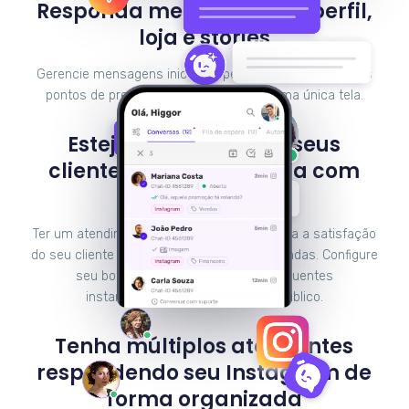
Responda mensagens do perfil,
loja e stories
Gerencie mensagens iniciadas pelos usuários em vários
pontos de presença no Instagram em uma única tela.
Esteja presente para seus
clientes 24 horas por dia com
chatbots
Ter um atendimento em tempo real aumenta a satisfação
do seu cliente e, consequentemente, as vendas. Configure
seu bot para responder dúvidas frequentes
instantaneamente e fidelize seu público.
Tenha múltiplos atendentes
respondendo seu Instagram de
forma organizada